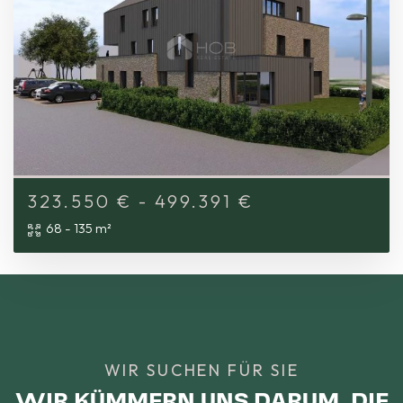
323.550
€
- 499.391 €
68 - 135 m²
WIR SUCHEN FÜR SIE
WIR KÜMMERN UNS DARUM, DIE