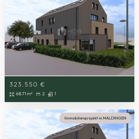
323.550
€
68.71 m²
2
1
Immobilienprojekt in MALDINGEN