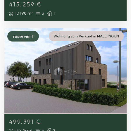
415.259
€
101.98 m²
3
1
reserviert
Wohnung zum Verkauf in MALDINGEN
499.391
€
135.74 m²
3
2