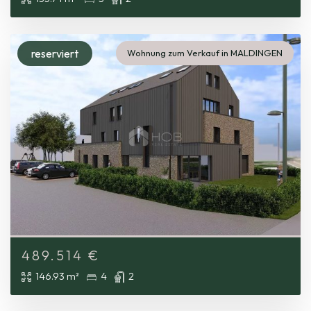
reserviert
Wohnung zum Verkauf in MALDINGEN
489.514
€
146.93 m²
4
2