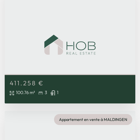
411.258
€
100.76 m²
3
1
Appartement en vente à MALDINGEN