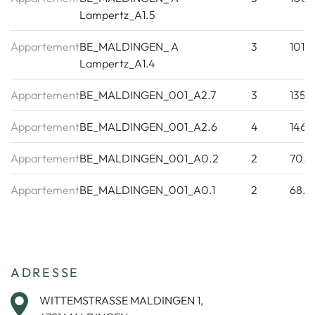
Lampertz_A1.5
Appartement
BE_MALDINGEN_ A
3
101.
Lampertz_A1.4
Appartement
BE_MALDINGEN_001_A2.7
3
135.
Appartement
BE_MALDINGEN_001_A2.6
4
146.
Appartement
BE_MALDINGEN_001_A0.2
2
70.6
Appartement
BE_MALDINGEN_001_A0.1
2
68.71
ADRESSE
WITTEMSTRASSE MALDINGEN 1,