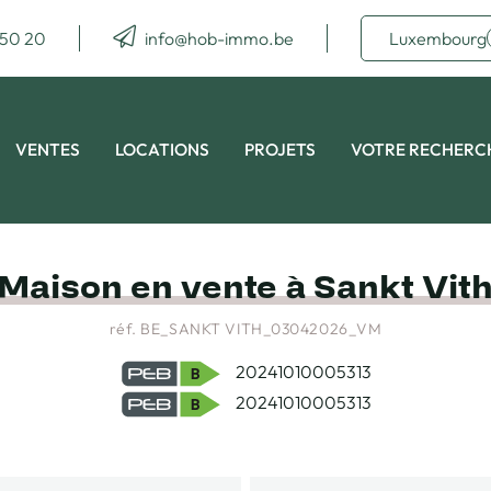
 50 20
info@hob-immo.be
Luxembourg
VENTES
LOCATIONS
PROJETS
VOTRE RECHERC
Maison en vente à Sankt Vit
réf. BE_SANKT VITH_03042026_VM
20241010005313
20241010005313