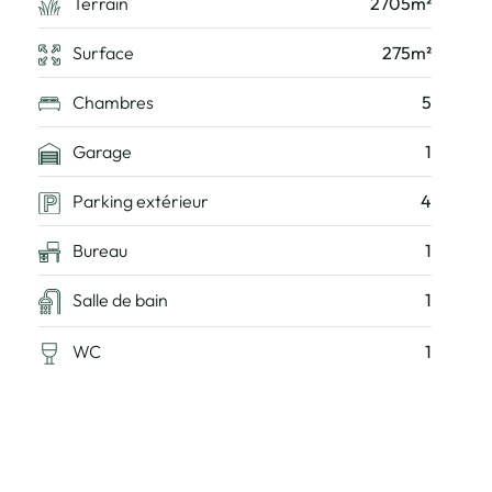
Terrain
2705m²
Surface
275m²
Chambres
5
Garage
1
Parking extérieur
4
Bureau
1
Salle de bain
1
WC
1