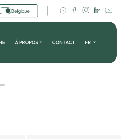
Belgique
HE
À PROPOS
CONTACT
FR
h