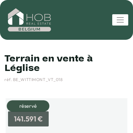
Terrain en vente à
Léglise
réf. BE_WITTIMONT_VT_018
réservé
141.591 €