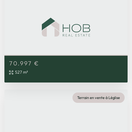
70.997
€
527 m²
Terrain en vente à Léglise