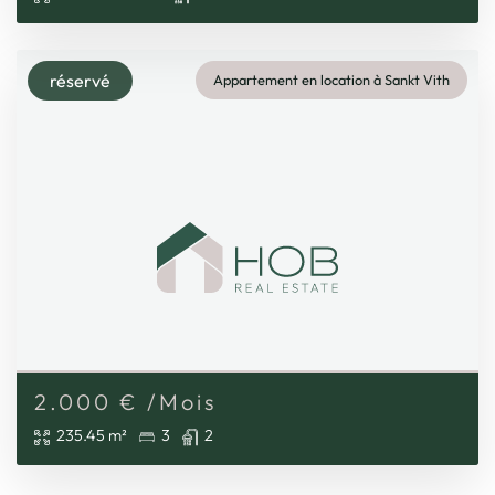
réservé
Appartement en location à Sankt Vith
2.000
€
/Mois
235.45 m²
3
2