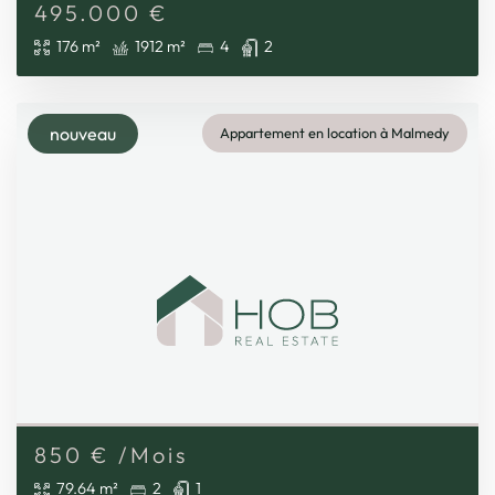
495.000
€
176 m²
1912 m²
4
2
nouveau
Appartement en location à Malmedy
850
€
/Mois
79.64 m²
2
1