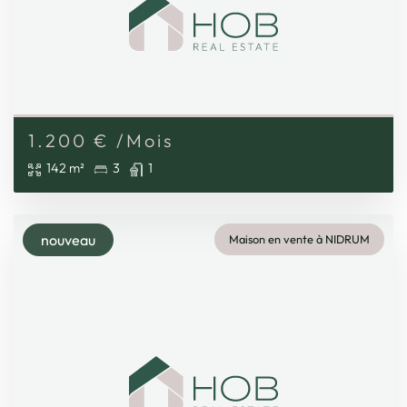
1.200
€
/Mois
142 m²
3
1
nouveau
Maison en vente à NIDRUM