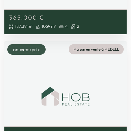
365.000
€
187.39 m²
1069 m²
4
2
nouveau prix
Maison en vente à MEDELL