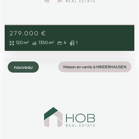
279.000
€
120 m²
1350 m²
4
1
nouveau
Maison en vente à HINDERHAUSEN