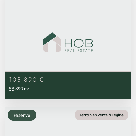
105.890
€
890 m²
réservé
Terrain en vente à Léglise