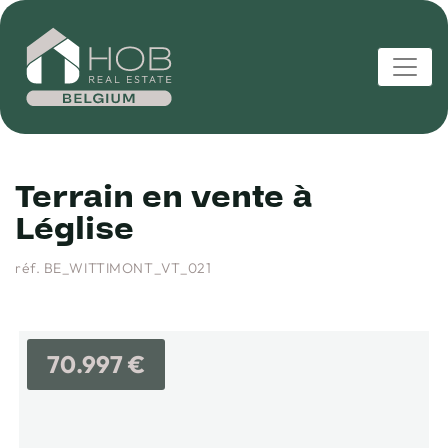
Terrain en vente à
Léglise
réf. BE_WITTIMONT_VT_021
70.997 €