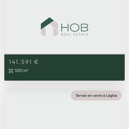
141.591
€
1051 m²
Terrain en vente à Léglise