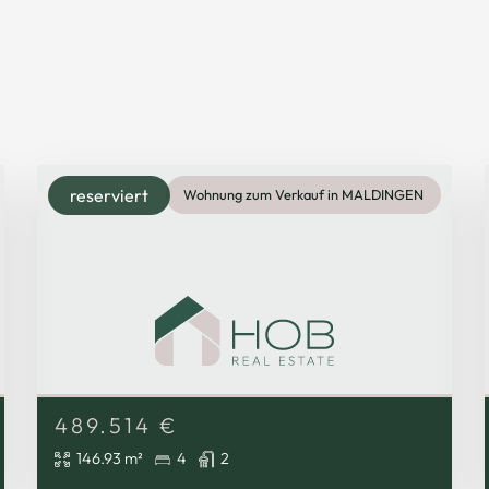
reserviert
Wohnung zum Verkauf in MALDINGEN
489.514
€
146.93 m²
4
2