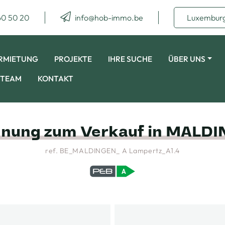
60 50 20
info@hob-immo.be
Luxembur
RMIETUNG
PROJEKTE
IHRE SUCHE
ÜBER UNS
TEAM
KONTAKT
ung zum Verkauf in MALD
ref. BE_MALDINGEN_ A Lampertz_A1.4