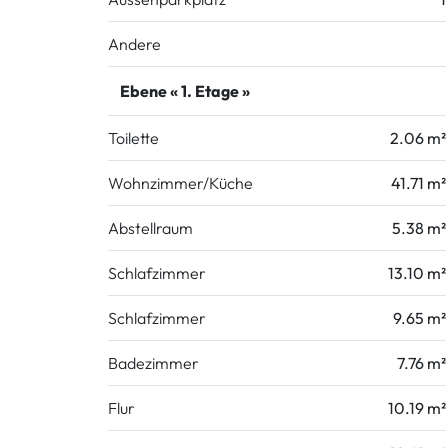
Andere
Ebene « 1. Etage »
Toilette
2.06 m²
Wohnzimmer/Küche
41.71 m²
Abstellraum
5.38 m²
Schlafzimmer
13.10 m²
Schlafzimmer
9.65 m²
Badezimmer
7.76 m²
Flur
10.19 m²