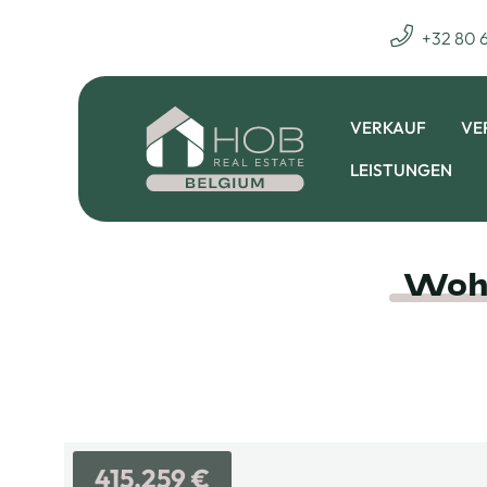
+32 80 
VERKAUF
VE
LEISTUNGEN
Wohn
415.259 €