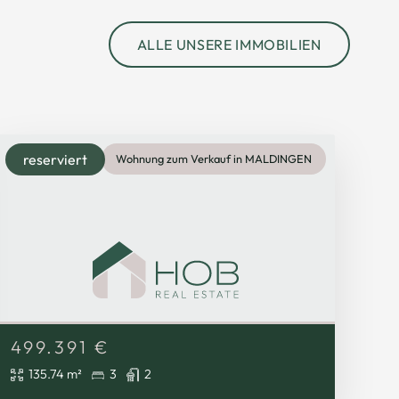
ALLE UNSERE IMMOBILIEN
reserviert
Wohnung zum Verkauf in MALDINGEN
499.391
€
135.74 m²
3
2